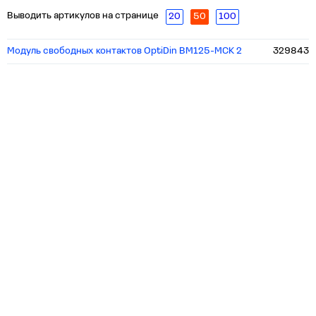
Выводить артикулов на странице
20
50
100
Модуль свободных контактов OptiDin BM125-MCK 2
329843