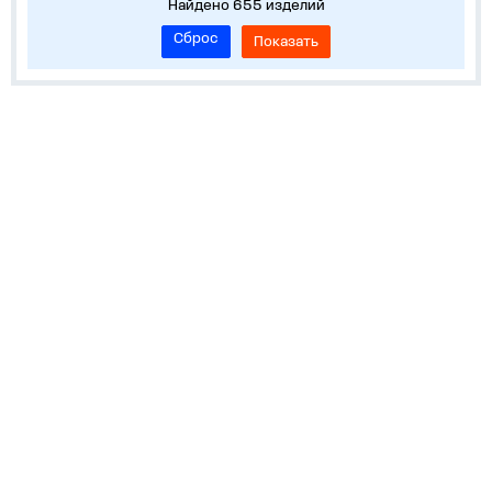
Найдено 655 изделий
Сброс
Показать
О нас
Лидеры продаж!
Скачать цены
Обратная связь