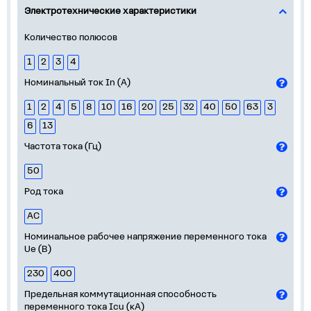
Электротехнические характеристики
Количество полюсов
1
2
3
4
Номинальный ток In (А)
1
2
4
5
8
10
16
20
25
32
40
50
63
3
6
13
Частота тока (Гц)
50
Род тока
AC
Номинальное рабочее напряжение переменного тока
Ue (В)
230
400
Предельная коммутационная способность
переменного тока Icu (кА)