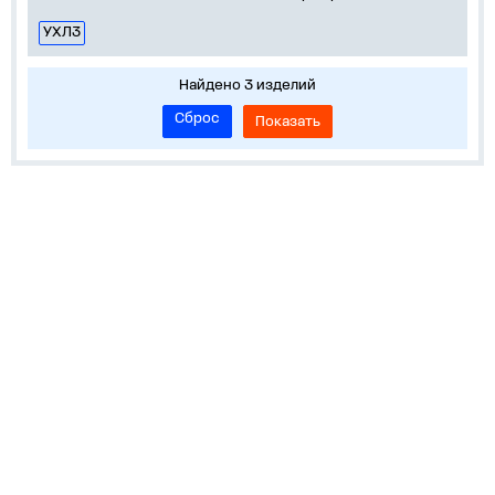
УХЛ3
Найдено 3 изделий
Сброс
Показать
О нас
Лидеры продаж!
Скачать цены
Обратная связь